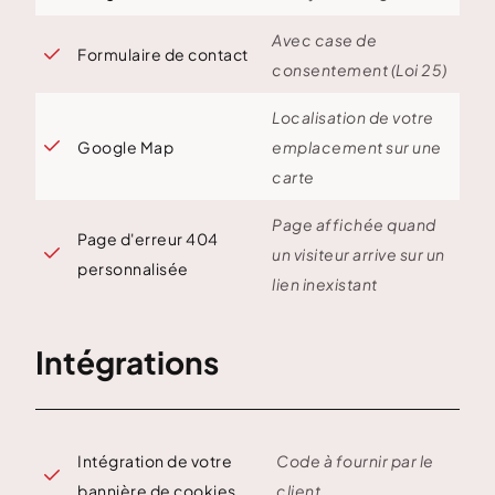
Avec case de
Formulaire de contact

consentement (Loi 25)
Localisation de votre

Google Map
emplacement sur une
carte
Page affichée quand
Page d'erreur 404

un visiteur arrive sur un
personnalisée
lien inexistant
Intégrations
Intégration de votre
Code à fournir par le

bannière de cookies
client