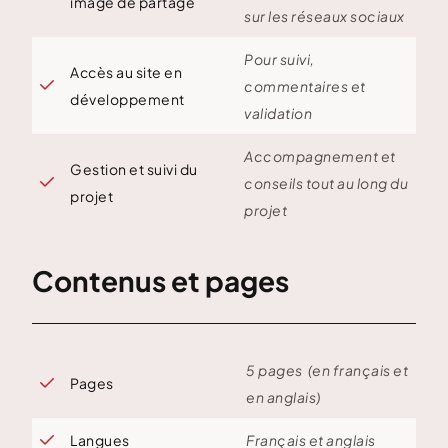
image de partage
sur les réseaux sociaux
Pour suivi,
Accès au site en

commentaires et
développement
validation
Accompagnement et
Gestion et suivi du

conseils tout au long du
projet
projet
Contenus et pages
5 pages (en français et
Pages

en anglais)
Langues
Français et anglais
