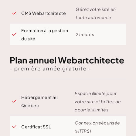
Gérez votre site en
CMS Webartchitecte

toute autonomie
Formation à la gestion
2 heures

du site
Plan annuel Webartchitecte
- première année gratuite -
Espace illimité pour
Hébergement au

votre site et boîtes de
Québec
courriel illimités
Connexion sécurisée
Certificat SSL

(HTTPS)