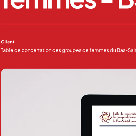
Client
Table de concertation des groupes de femmes du Bas-Sai