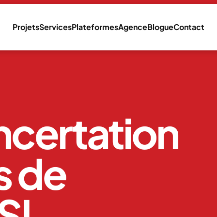
Projets
Services
Plateformes
Agence
Blogue
Contact
ncertation
s de
SL