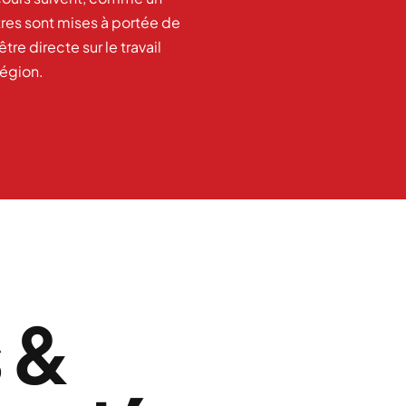
tres sont mises à portée de
re directe sur le travail
région.
s &