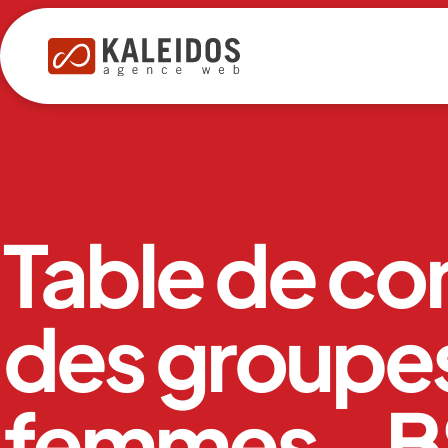
Table de co
des groupe
femmes - B