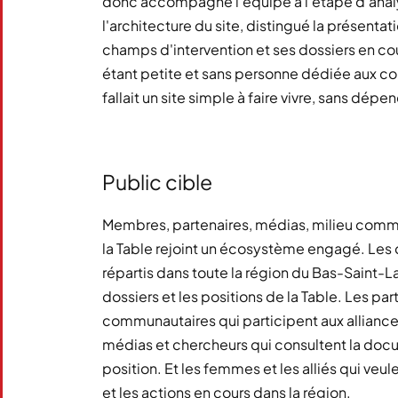
donc accompagné l'équipe à l'étape d'analy
l'architecture du site, distingué la présentat
champs d'intervention et ses dossiers en co
étant petite et sans personne dédiée aux c
fallait un site simple à faire vivre, sans dé
Public cible
Membres, partenaires, médias, milieu commun
la Table rejoint un écosystème engagé. Le
répartis dans toute la région du Bas-Saint-La
dossiers et les positions de la Table. Les par
communautaires qui participent aux allianc
médias et chercheurs qui consultent la docu
position. Et les femmes et les alliés qui ve
et les actions en cours dans la région.