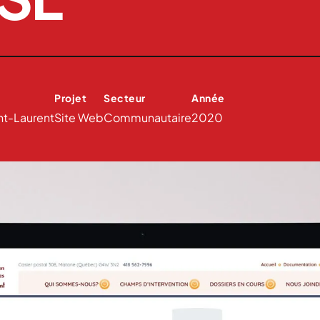
Projet
Secteur
Année
nt-Laurent
Site Web
Communautaire
2020