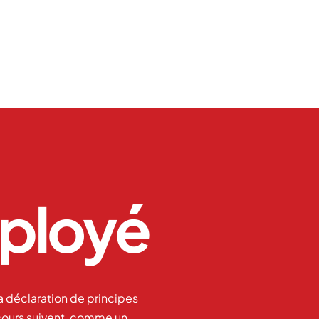
éployé
 la déclaration de principes
 cours suivent, comme un